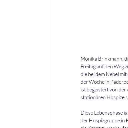
Monika Brinkmann, di
Freitag auf den Weg z
die bei dem Nebel mit 
der Woche in Paderbor
ist begeistert von de
stationären Hospize s
Diese Lebensphase ist
der Hospizgruppe in H