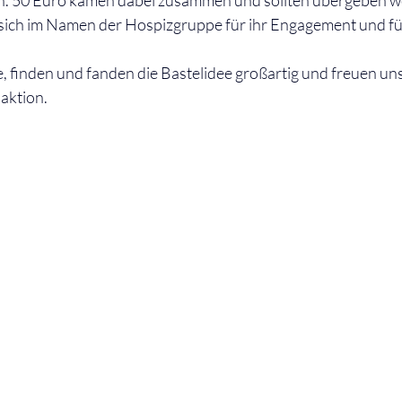
en. 50 Euro kamen dabei zusammen und sollten übergeben w
ich im Namen der Hospizgruppe für ihr Engagement und fü
, finden und fanden die Bastelidee großartig und freuen un
aktion.