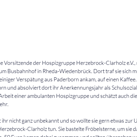
e Vorsitzende der Hospizgruppe Herzebrock-Clarholz e.V., 
um Busbahnhof in Rheda-Wiedenbrück. Dort traf sie sich mit
einiger Verspätung aus Paderborn ankam, auf einen Kaffee. I
n und absolviert dort ihr Anerkennungsjahr als Schulsoziala
r Arbeit einer ambulanten Hospizgruppe und schätzt auch die
ehr.
 ihr nicht ganz unbekannt und so wollte sie gern etwas zur 
erzebrock-Clarholz tun. Sie bastelte Fröbelsterne, um sie d