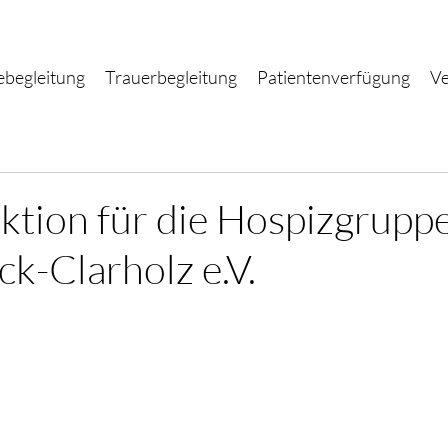
ebegleitung
Trauerbegleitung
Patientenverfügung
Ve
tion für die Hospizgrupp
k-Clarholz e.V.