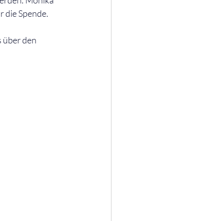
erden. Monika 
r die Spende.
s über den 